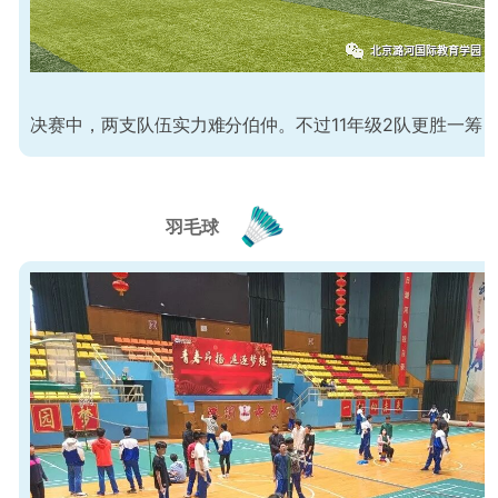
决赛中，两支队伍实力难分伯仲。
不过11年级2队更胜一筹
羽毛球