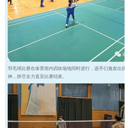
羽毛球比赛在体育馆内四块场地同时进行，选手们激发出拼
神，拼尽全力直至比赛结束。