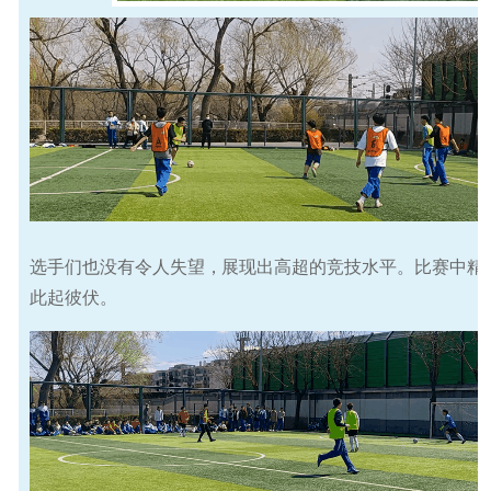
选手们也没有令人失望，展现出高超的竞技水平。比赛中精
此起彼伏。