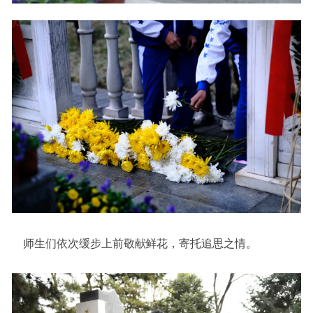
师生们依次缓步上前敬献鲜花，寄托追思之情。