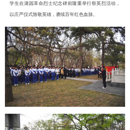
学生在潞园革命烈士纪念碑前隆重举行祭英烈活动，
以庄严仪式致敬英雄，赓续百年红色血脉。