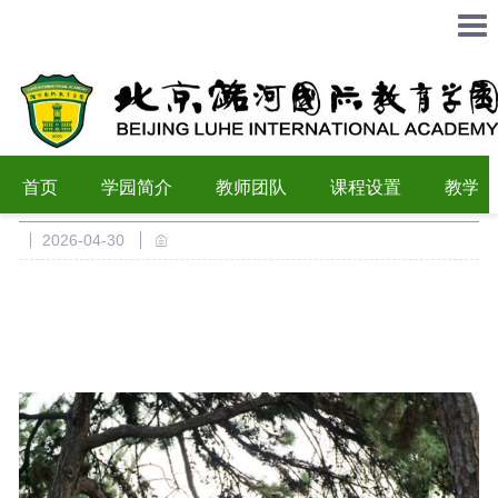
春风寄追思 薪火照前行 —— 潞河国际举行祭英烈活
首页
学园简介
教师团队
课程设置
教学成
动
2026-04-30